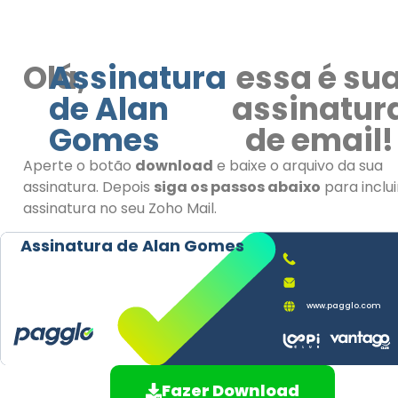
Olá,
Assinatura
essa é su
de Alan
assinatur
Gomes
de email!
Aperte o botão
download
e baixe o arquivo da sua
assinatura. Depois
siga os passos abaixo
para inclui
assinatura no seu Zoho Mail.
Assinatura de Alan Gomes
www.pagglo.com
Fazer Download