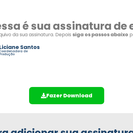
essa é sua assinatura de 
quivo da sua assinatura. Depois
siga os passos abaixo
pa
Liciane Santos
Coordenadora de
(61) 99105-6377
Produção
liciane.santos@pagglo.com.
www.pagglo.com
Fazer Download
a adicionar sua assinatur