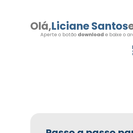
Olá,
Liciane Santos
Aperte o botão
download
e baixe o ar
Passo a passo par