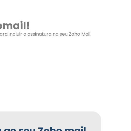
email!
ra incluir a assinatura no seu Zoho Mail.
br
a ao seu Zoho mail