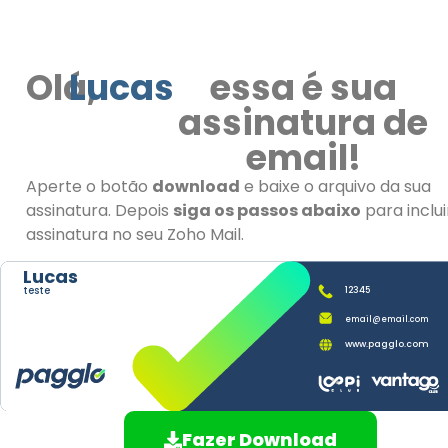
Olá,
Lucas
essa é sua
assinatura de
email!
Aperte o botão
download
e baixe o arquivo da sua
assinatura. Depois
siga os passos abaixo
para inclui
assinatura no seu Zoho Mail.
Lucas
teste
12345
email@email.com
www.pagglo.com
Fazer Download